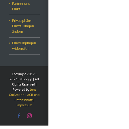
Partner und
Links
Privatsphäre-
Einstellungen
ändern
Einwilligungen
widerrufen
Copyright 2012 -
2026 DJ Ecky jr. | All
Rights Reserved |
Powered by
Jens
Großmann
|
AGB und
Datenschutz
|
Impressum
Facebook
Instagram
Consent Management Platform von Real Cookie Banner