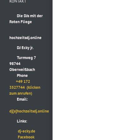
KONTAKT
Die DJs mit der
Roten Fliege
hochzeitsdj.online
DJ Ecky jr.
Turmweg 7
98744
Oberweißbach
Phone
+49 172
3527744
(klicken
zum anrufen)
Email:
dj[a]hochzeitsdj.online
Links:
dj-ecky.de
Facebook