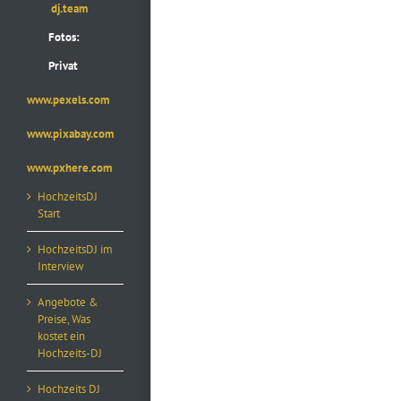
dj.team
Fotos:
Privat
www.pexels.com
www.pixabay.com
www.pxhere.com
HochzeitsDJ
Start
HochzeitsDJ im
Interview
Angebote &
Preise, Was
kostet ein
Hochzeits-DJ
Hochzeits DJ