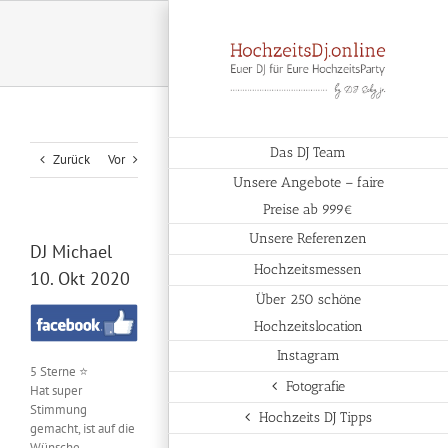
Zum
Inhalt
springen
Das DJ Team
Zurück
Vor
Unsere Angebote – faire
Preise ab 999€
Unsere Referenzen
DJ Michael
Hochzeitsmessen
10. Okt 2020
Über 250 schöne
Hochzeitslocation
Instagram
5 Sterne ⭐️
Fotografie
Hat super
Stimmung
Hochzeits DJ Tipps
gemacht, ist auf die
Wünsche