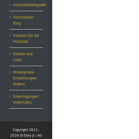
Hochzeitsfotografie
HochzeitsDJ
Blog
Fotobox für die
Hochzeit
Partner und
Links
Privatsphäre-
Einstellungen
ändern
Einwilligungen
widerrufen
Copyright 2012 -
2026 DJ Ecky jr. | All