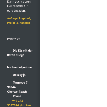
Dann bucht euren
HochzeitsDJ für
eure Location:
Anfrage, Angebot,
Preise & Kontakt
KONTAKT
Die DJs mit der
Roten Fliege
hochzeitsdj.online
DJ Ecky jr.
Turmweg 7
98744
Oberweißbach
Phone
+49 172
3527744
(klicken