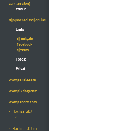
zum anrufen)
Email:
dj[a]hochzeitsdj.online
Links:
dj-ecky.de
Facebook
dj.team
Fotos:
Privat
www.pexels.com
www.pixabay.com
www.pxhere.com
HochzeitsDJ
Start
HochzeitsDJ im