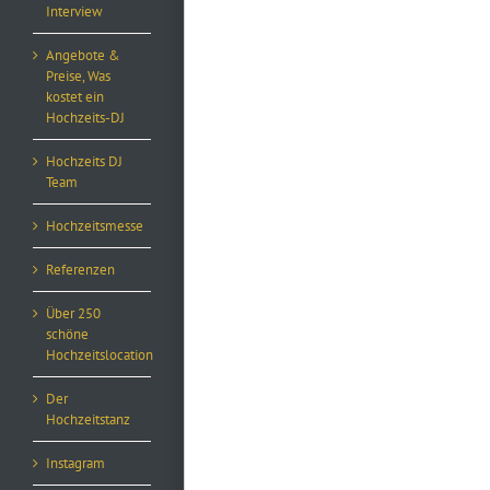
Interview
Angebote &
Preise, Was
kostet ein
Hochzeits-DJ
Hochzeits DJ
Team
Hochzeitsmesse
Referenzen
Über 250
schöne
Hochzeitslocation
Der
Hochzeitstanz
Instagram