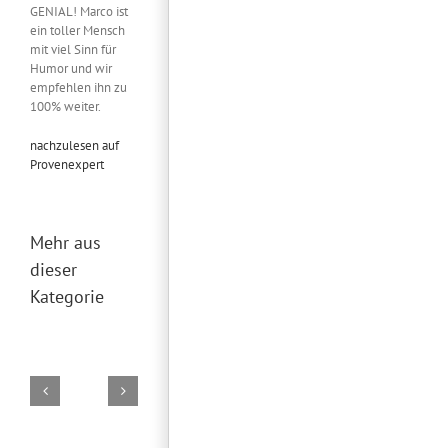
GENIAL! Marco ist
ein toller Mensch
mit viel Sinn für
Humor und wir
empfehlen ihn zu
100% weiter.
nachzulesen auf
Provenexpert
Mehr aus
dieser
Kategorie
DJ
DJ
Marco
Falk
02.
29.