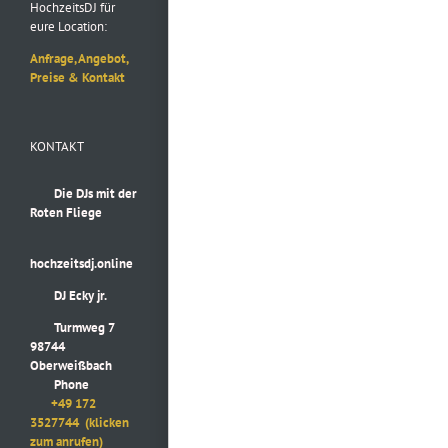
HochzeitsDJ für
eure Location:
Anfrage, Angebot,
Preise & Kontakt
KONTAKT
Die DJs mit der
Roten Fliege
hochzeitsdj.online
DJ Ecky jr.
Turmweg 7
98744
Oberweißbach
Phone
+49 172
3527744
(klicken
zum anrufen)