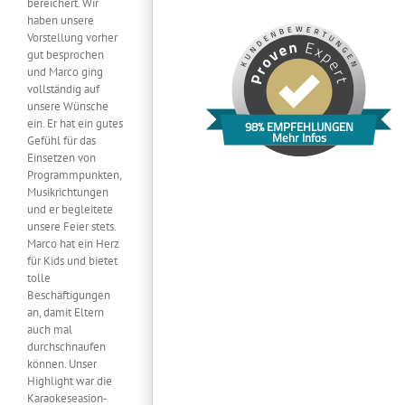
bereichert. Wir
haben unsere
Vorstellung vorher
gut besprochen
und Marco ging
vollständig auf
unsere Wünsche
ein. Er hat ein gutes
98% EMPFEHLUNGEN
Mehr Infos
Gefühl für das
Einsetzen von
Programmpunkten,
Musikrichtungen
und er begleitete
unsere Feier stets.
Marco hat ein Herz
für Kids und bietet
tolle
Beschäftigungen
an, damit Eltern
auch mal
durchschnaufen
können. Unser
Highlight war die
Karaokeseasion-