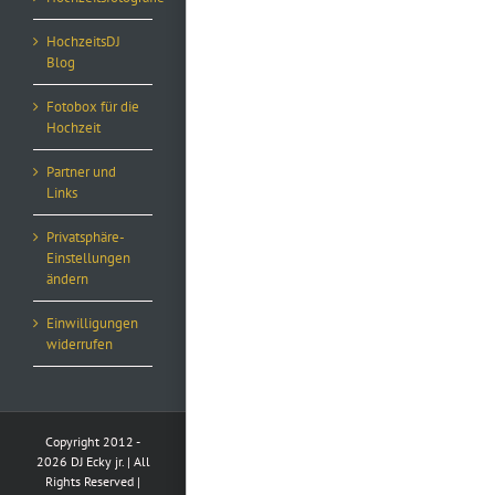
HochzeitsDJ
Blog
Fotobox für die
Hochzeit
Partner und
Links
Privatsphäre-
Einstellungen
ändern
Einwilligungen
widerrufen
Copyright 2012 -
2026 DJ Ecky jr. | All
Rights Reserved |