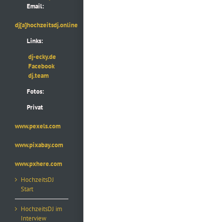
Email:
dj[a]hochzeitsdj.online
Links:
dj-ecky.de
Facebook
dj.team
Fotos:
Privat
www.pexels.com
www.pixabay.com
www.pxhere.com
HochzeitsDJ
Start
HochzeitsDJ im
Interview