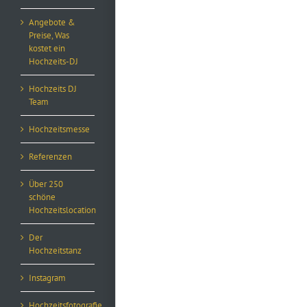
Angebote &
Preise, Was
kostet ein
Hochzeits-DJ
Hochzeits DJ
Team
Hochzeitsmesse
Referenzen
Über 250
schöne
Hochzeitslocation
Der
Hochzeitstanz
Instagram
Hochzeitsfotografie