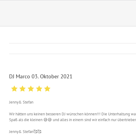
Zum
Inhalt
springen
DJ Marco 03. Oktober 2021
Jenny& Stefan
Wir hätten uns keinen besseren DJ wünschen können!!! Die Unterhaltung war
Spaß als die kleinen 😅😅 und alles in einem sind wir einfach nur übertrieben
Jenny& Stefan🥰🥰