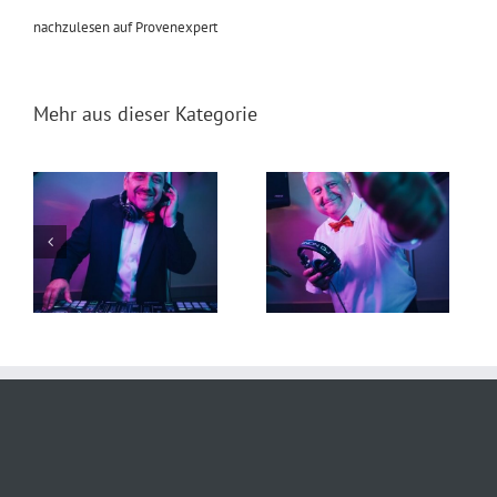
nachzulesen auf Provenexpert
Mehr aus dieser Kategorie
t
DJ Torsten 19. Juli 2026
DJ Falk 29. Juni 2026