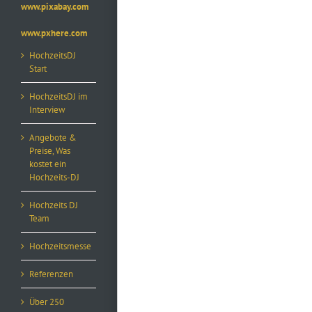
www.pixabay.com
www.pxhere.com
HochzeitsDJ
Start
HochzeitsDJ im
Interview
Angebote &
Preise, Was
kostet ein
Hochzeits-DJ
Hochzeits DJ
Team
Hochzeitsmesse
Referenzen
Über 250