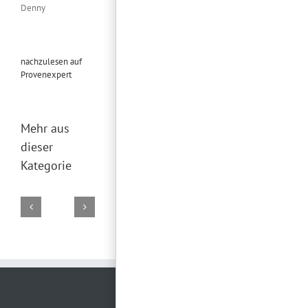
Denny
nachzulesen auf
Provenexpert
Mehr aus
dieser
Kategorie
DJ
DJ
DJ
DJ
DJ
Marco
Torsten
Falk
Torsten
Torsten
02.
19.
29.
28.
26.
August
Juli
Juni
Juni
Juni
2026
2026
2026
2026
2026