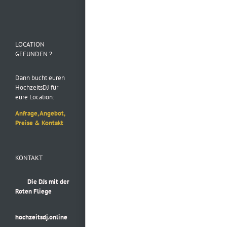
Folge uns auf
Instagram
LOCATION
GEFUNDEN ?
Dann bucht euren
HochzeitsDJ für
eure Location:
Anfrage, Angebot,
Preise & Kontakt
KONTAKT
Die DJs mit der
Roten Fliege
hochzeitsdj.online