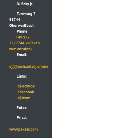
DJ Ecky jr.
Turmweg 7
98744
Oberweißbach
Phone
+49 172
3527744
(klicken
zum anrufen)
Email:
dj[a]hochzeitsdj.online
Links:
dj-ecky.de
Facebook
dj.team
Fotos:
Privat
www.pexels.com