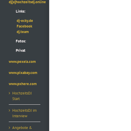
dj[a]hochzeitsdj.online
Links:
dj-ecky.de
Facebook
dj.team
Fotos:
Privat
www.pexels.com
www.pixabay.com
www.pxhere.com
HochzeitsDJ
Start
HochzeitsDJ im
Interview
Angebote &