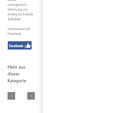
unvergesslich.
Stimmung von
Anfang bis Ende👍
👍👍👍👍
nachzulesen auf
Facebook
Mehr aus
dieser
Kategorie
DJ
DJ
DJ
DJ
DJ
Marco
Torsten
Falk
Torsten
Torsten