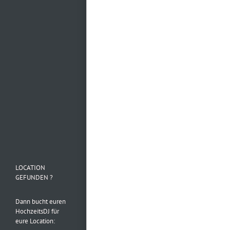
Mehr laden…
Folge uns auf
Instagram
LOCATION
GEFUNDEN ?
Dann bucht euren
HochzeitsDJ für
eure Location: