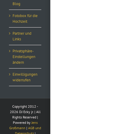
Blog
Fotobox für die
Hochzeit
Partner und
Links
Privatsphäre-
Einstellungen
ändern
Einwilligungen
widerrufen
Copyright 2012 -
2026 DJ Ecky jr. | All
Rights Reserved |
Powered by
Jens
Großmann
|
AGB und
Datenschutz
|