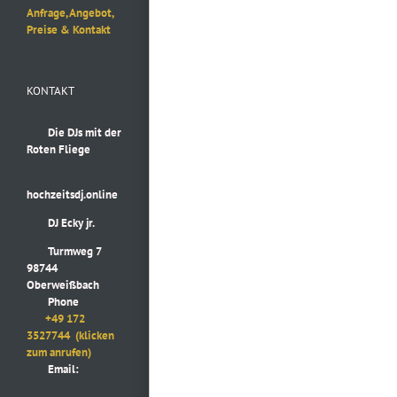
Anfrage, Angebot,
Preise & Kontakt
KONTAKT
Die DJs mit der
Roten Fliege
hochzeitsdj.online
DJ Ecky jr.
Turmweg 7
98744
Oberweißbach
Phone
+49 172
3527744
(klicken
zum anrufen)
Email: