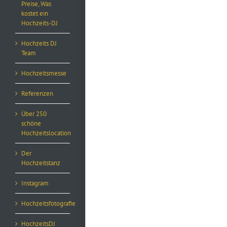
Preise, Was
kostet ein
Hochzeits-DJ
Hochzeits DJ
Team
Hochzeitsmesse
Referenzen
Über 250
schöne
Hochzeitslocation
Der
Hochzeitstanz
Instagram
Hochzeitsfotografie
HochzeitsDJ