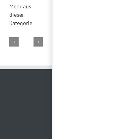
Mehr aus
dieser
Kategorie
DJ
DJ
DJ
DJ
DJ
Marco
Torsten
Falk
Torsten
Torsten
02.
19.
29.
28.
26.
August
Juli
Juni
Juni
Juni
2026
2026
2026
2026
2026