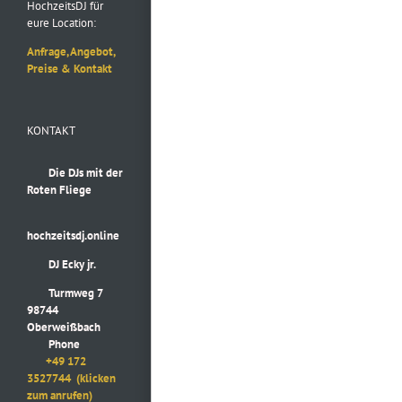
HochzeitsDJ für
eure Location:
Anfrage, Angebot,
Preise & Kontakt
KONTAKT
Die DJs mit der
Roten Fliege
hochzeitsdj.online
DJ Ecky jr.
Turmweg 7
98744
Oberweißbach
Phone
+49 172
3527744
(klicken
zum anrufen)