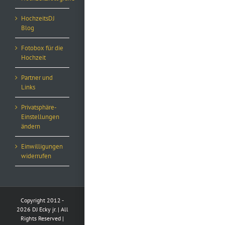
HochzeitsDJ
Blog
Fotobox für die
Hochzeit
Partner und
Links
Privatsphäre-
Einstellungen
ändern
Einwilligungen
widerrufen
Copyright 2012 -
2026 DJ Ecky jr. | All
Rights Reserved |