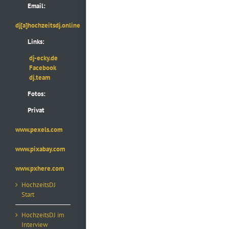
Email:
dj[a]hochzeitsdj.online
Links:
dj-ecky.de
Facebook
dj.team
Fotos:
Privat
www.pexels.com
www.pixabay.com
www.pxhere.com
HochzeitsDJ
Start
HochzeitsDJ im
Interview