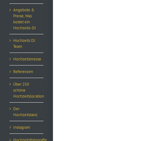
Angebote &
Preise, Was
kostet ein
Hochzeits-DJ
Hochzeits DJ
Team
Hochzeitsmesse
Referenzen
Über 250
schöne
Hochzeitslocation
Der
Hochzeitstanz
Instagram
Hochzeitsfotografie