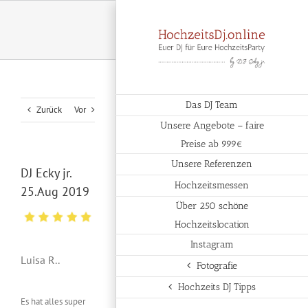
Zum
Inhalt
springen
Das DJ Team
Zurück
Vor
Unsere Angebote – faire
Preise ab 999€
Unsere Referenzen
DJ Ecky jr.
Hochzeitsmessen
25.Aug 2019
Über 250 schöne
Hochzeitslocation
Instagram
Luisa R..
Fotografie
Hochzeits DJ Tipps
Es hat alles super