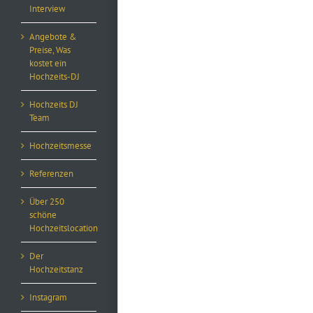
Interview
Angebote &
Preise, Was
kostet ein
Hochzeits-DJ
Hochzeits DJ
Team
Hochzeitsmesse
Referenzen
Über 250
schöne
Hochzeitslocation
Der
Hochzeitstanz
Instagram