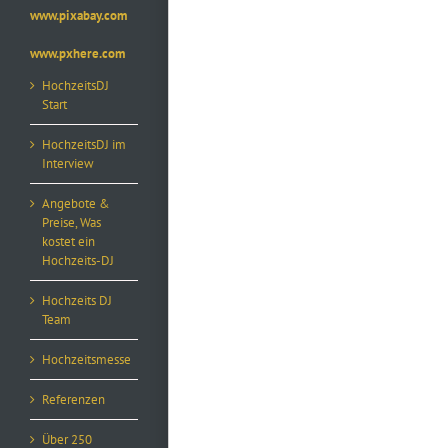
www.pixabay.com
www.pxhere.com
HochzeitsDJ
Start
HochzeitsDJ im
Interview
Angebote &
Preise, Was
kostet ein
Hochzeits-DJ
Hochzeits DJ
Team
Hochzeitsmesse
Referenzen
Über 250