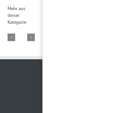
Mehr aus
dieser
Kategorie
DJ
DJ
DJ
DJ
DJ
Marco
Torsten
Falk
Torsten
Torsten
02.
19.
29.
28.
26.
August
Juli
Juni
Juni
Juni
2026
2026
2026
2026
2026