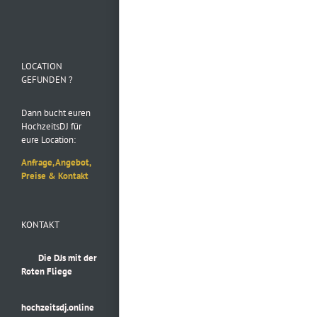
Folge uns auf
Instagram
LOCATION
GEFUNDEN ?
Dann bucht euren
HochzeitsDJ für
eure Location:
Anfrage, Angebot,
Preise & Kontakt
KONTAKT
Die DJs mit der
Roten Fliege
hochzeitsdj.online