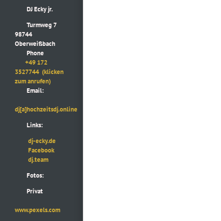
DJ Ecky jr.
Turmweg 7
98744
Oberweißbach
Phone
+49 172
3527744
(klicken
zum anrufen)
Email:
dj[a]hochzeitsdj.online
Links:
dj-ecky.de
Facebook
dj.team
Fotos:
Privat
www.pexels.com