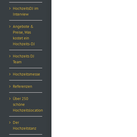
HochzeitsDJ im
Interview
Angebote &
Preise, Was
kostet ein
Hochzeits-DJ
Hochzeits DJ
Team
Hochzeitsmesse
Referenzen
Über 250
schöne
Hochzeitslocation
Der
Hochzeitstanz