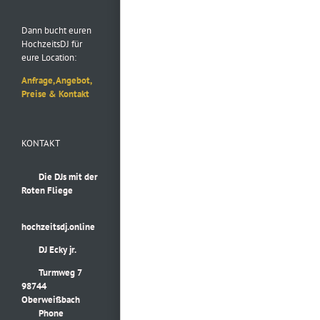
Dann bucht euren
HochzeitsDJ für
eure Location:
Anfrage, Angebot,
Preise & Kontakt
KONTAKT
Die DJs mit der
Roten Fliege
hochzeitsdj.online
DJ Ecky jr.
Turmweg 7
98744
Oberweißbach
Phone