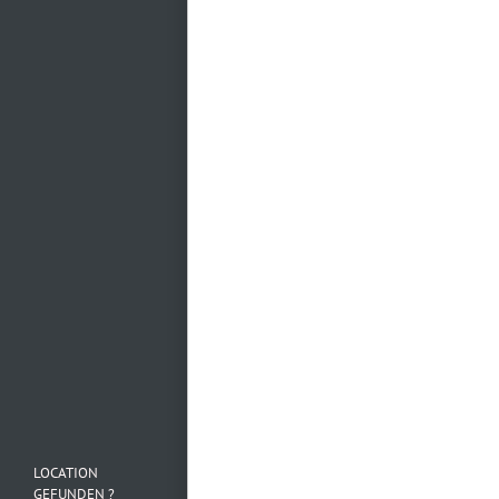
Mehr laden…
Folge uns auf
Instagram
LOCATION
GEFUNDEN ?