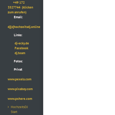
+49 172
3527744
(klicken
zum anrufen)
Email:
dj[a]hochzeitsdj.online
Links:
dj-ecky.de
Facebook
dj.team
Fotos:
Privat
www.pexels.com
www.pixabay.com
www.pxhere.com
HochzeitsDJ
Start