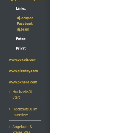
Links:
dj-ecky.de
Facebook
dj.team
Fotos:
Privat
www.pexels.com
www.pixabay.com
www.pxhere.com
HochzeitsDJ
Start
HochzeitsDJ im
Interview
Angebote &
Preise, Was