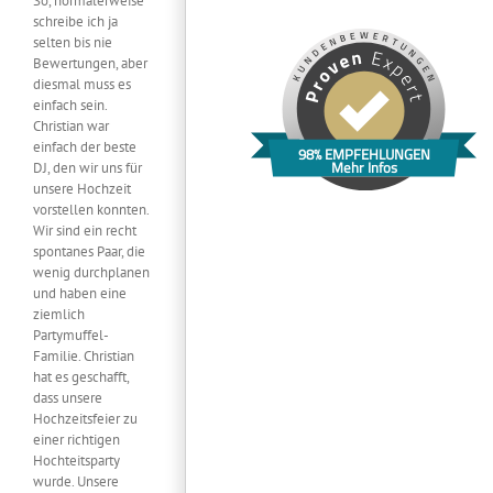
So, normalerweise
schreibe ich ja
selten bis nie
Bewertungen, aber
diesmal muss es
einfach sein.
Christian war
einfach der beste
98% EMPFEHLUNGEN
Mehr Infos
DJ, den wir uns für
unsere Hochzeit
vorstellen konnten.
Wir sind ein recht
spontanes Paar, die
wenig durchplanen
und haben eine
ziemlich
Partymuffel-
Familie. Christian
hat es geschafft,
dass unsere
Hochzeitsfeier zu
einer richtigen
Hochteitsparty
wurde. Unsere