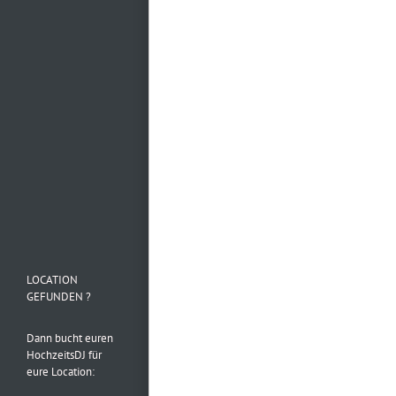
Mehr laden…
Folge uns auf
Instagram
LOCATION
GEFUNDEN ?
Dann bucht euren
HochzeitsDJ für
eure Location: