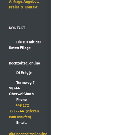
Anfrage, Angebot,
Preise & Kontakt
KONTAKT
Die DJs mit der
Roten Fliege
hochzeitsdj.online
DJ Ecky jr.
Turmweg 7
98744
Oberweißbach
Phone
+49 172
3527744
(klicken
zum anrufen)
Email:
dj[a]hochzeitsdj.online