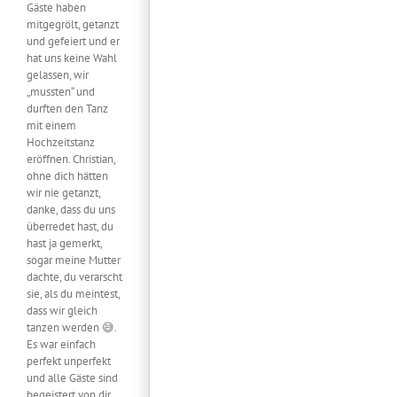
Gäste haben
mitgegrölt, getanzt
und gefeiert und er
hat uns keine Wahl
gelassen, wir
„mussten“ und
durften den Tanz
mit einem
Hochzeitstanz
eröffnen. Christian,
ohne dich hätten
wir nie getanzt,
danke, dass du uns
überredet hast, du
hast ja gemerkt,
sogar meine Mutter
dachte, du verarscht
sie, als du meintest,
dass wir gleich
tanzen werden 😅.
Es war einfach
perfekt unperfekt
und alle Gäste sind
begeistert von dir