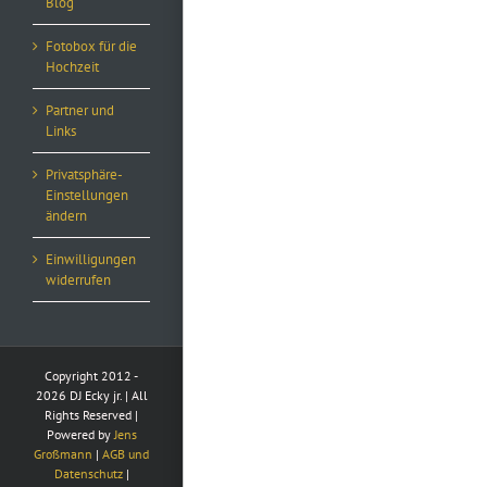
Blog
Fotobox für die
Hochzeit
Partner und
Links
Privatsphäre-
Einstellungen
ändern
Einwilligungen
widerrufen
Copyright 2012 -
2026 DJ Ecky jr. | All
Rights Reserved |
Powered by
Jens
Großmann
|
AGB und
Datenschutz
|