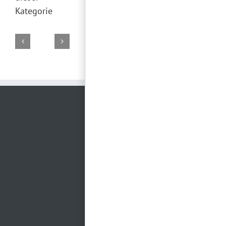
Kategorie
DJ
DJ
DJ
DJ
DJ
Marco
Torsten
Falk
Torsten
Torsten
02.
19.
29.
28.
26.
August
Juli
Juni
Juni
Juni
2026
2026
2026
2026
2026