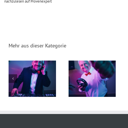
nachzulesen auf Provenexpert
Mehr aus dieser Kategorie
t
DJ Torsten 19. Juli 2026
DJ Falk 29. Juni 2026