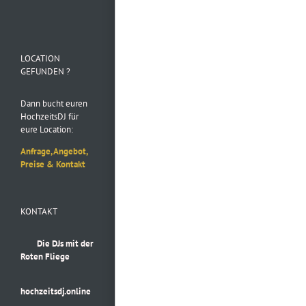
Folge uns auf
Instagram
LOCATION
GEFUNDEN ?
Dann bucht euren
HochzeitsDJ für
eure Location:
Anfrage, Angebot,
Preise & Kontakt
KONTAKT
Die DJs mit der
Roten Fliege
hochzeitsdj.online