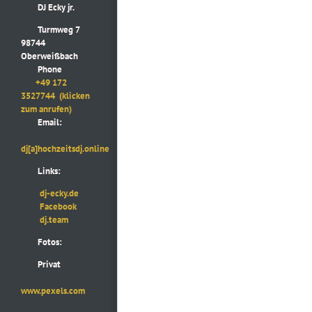
DJ Ecky jr.
Turmweg 7
98744
Oberweißbach
Phone
+49 172
3527744
(klicken
zum anrufen)
Email:
dj[a]hochzeitsdj.online
Links:
dj-ecky.de
Facebook
dj.team
Fotos:
Privat
www.pexels.com