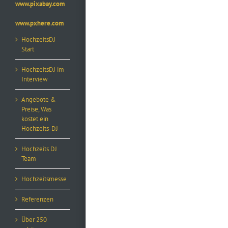
www.pixabay.com
www.pxhere.com
HochzeitsDJ
Start
HochzeitsDJ im
Interview
Angebote &
Preise, Was
kostet ein
Hochzeits-DJ
Hochzeits DJ
Team
Hochzeitsmesse
Referenzen
Über 250