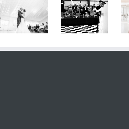
Band oder DJ zur
Online
Hochzeit
Hochzeitstanzkurs