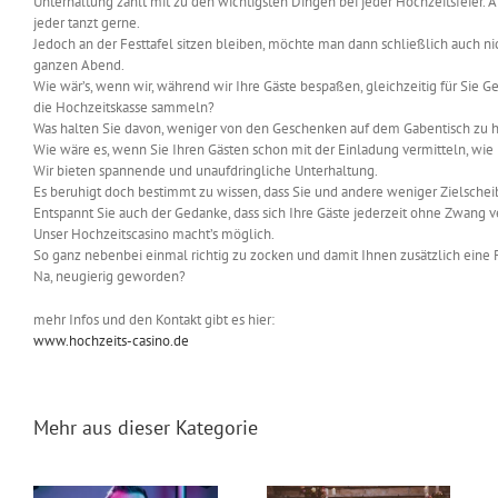
Unterhaltung zählt mit zu den wichtigsten Dingen bei jeder Hochzeitsfeier. A
jeder tanzt gerne.
Jedoch an der Festtafel sitzen bleiben, möchte man dann schließlich auch ni
ganzen Abend.
Wie wär’s, wenn wir, während wir Ihre Gäste bespaßen, gleichzeitig für Sie Ge
die Hochzeitskasse sammeln?
Was halten Sie davon, weniger von den Geschenken auf dem Gabentisch zu ha
Wie wäre es, wenn Sie Ihren Gästen schon mit der Einladung vermitteln, wi
Wir bieten spannende und unaufdringliche Unterhaltung.
Es beruhigt doch bestimmt zu wissen, dass Sie und andere weniger Zielsche
Entspannt Sie auch der Gedanke, dass sich Ihre Gäste jederzeit ohne Zwang
Unser Hochzeitscasino macht’s möglich.
So ganz nebenbei einmal richtig zu zocken und damit Ihnen zusätzlich eine 
Na, neugierig geworden?
mehr Infos und den Kontakt gibt es hier:
www.hochzeits-casino.de
Mehr aus dieser Kategorie