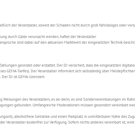
ßlich der Veranstalter, soweit der Schaden nicht durch grob fahrlässiges oder vors
ng durch Gäste verursacht werden, haftet der Veranstalter.
nsprüche sind dabei auf den aktuellen Marktwert der eingesetzten Technik beschr
lungen geleistet oder erstattet. Der DJ versichert, dass die eingesetzten digita
s GEMA-Tarifes). Der Veranstalter informiert sich selbständig über Meldepflichten
 Der DJ ist GEMA-lizensiert.
ng Weisungen des Veranstalters, es sei denn, es sind Sondervereinbarungen im Rah
Bedingungen gebunden. Umfangreiche Moderationen müssen gesondert vereinbart wer
ungsort), alkoholfreie Getränke und einen Parkplatz in unmittelbarer Nähe des Zu
er Veranstalter kostenfrei zur Verfügung. Sofern nichts anderes vereinbart ist, wir