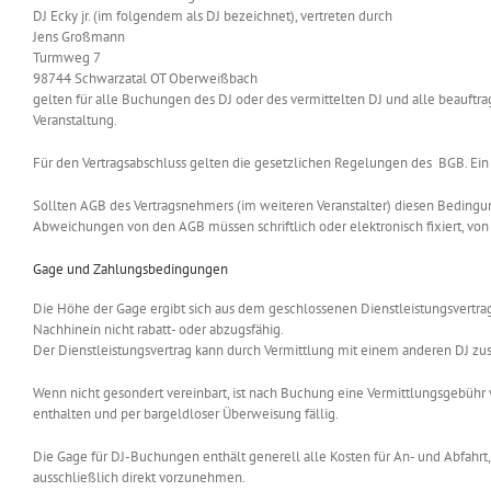
DJ Ecky jr. (im folgendem als DJ bezeichnet), vertreten durch
Jens Großmann
Turmweg 7
98744 Schwarzatal OT Oberweißbach
gelten für alle Buchungen des DJ oder des vermittelten DJ und alle beauftra
Veranstaltung.
Für den Vertragsabschluss gelten die gesetzlichen Regelungen des BGB. Ein sc
Sollten AGB des Vertragsnehmers (im weiteren Veranstalter) diesen Bedingu
Abweichungen von den AGB müssen schriftlich oder elektronisch fixiert, vo
Gage und Zahlungsbedingungen
Die Höhe der Gage ergibt sich aus dem geschlossenen Dienstleistungsvertrag un
Nachhinein nicht rabatt- oder abzugsfähig.
Der Dienstleistungsvertrag kann durch Vermittlung mit einem anderen DJ zu
Wenn nicht gesondert vereinbart, ist nach Buchung eine Vermittlungsgebühr 
enthalten und per bargeldloser Überweisung fällig.
Die Gage für DJ-Buchungen enthält generell alle Kosten für An- und Abfahr
ausschließlich direkt vorzunehmen.