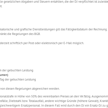
e gesetzlichen Abgaben und Steuern entahlten, die der DJ verpflichtet ist zuleist
t.
isatorische und grafische Dienstleistungen gilt das Fälligkeitsdatum der Rechnung. 
hränkt die Regelungen des BGB.
ederzeit schriftlich per Post oder elektronisch per E-Mail möglich.
n der gebuchten Leistung
lumen)
Tag der gebuchten Leistung
DJ von diesen Regelungen abgewichen werden.
ionalstrafe in Höhe von 50% des vereinbarten Preises an den VA fällig. Ausgenom
älle, Diebstahl bzw. Totalausfall, andere wichtige Gründe (höhere Gewalt), Krankhe
 gleichwertigem Ersatzpersonal. In diesem Fall wird durch den DJ ein Ersatz-DJ zu