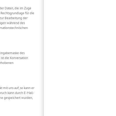
 der Daten, die im Zuge
e Rechtsgrundlage für die
zur Bearbeitung der
stigen während des
rmationstechnischen
 Eingabemaske des
ist die Konversation
 erhobenen
 mit uns auf, so kann er
pruch kann durch E-Mail-
me gespeichert wurden,