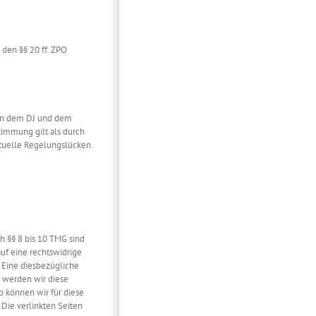
 den §§ 20 ff. ZPO
en dem DJ und dem
timmung gilt als durch
ntuelle Regelungslücken.
h §§ 8 bis 10 TMG sind
uf eine rechtswidrige
 Eine diesbezügliche
 werden wir diese
b können wir für diese
 Die verlinkten Seiten