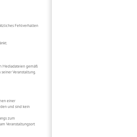
ätzliches Fehlverhalten
änkt.
len Mediadateien gemäß
 seiner Veranstaltung.
men einer
den und sind kein
gangs zum
d am Veranstaltungsort