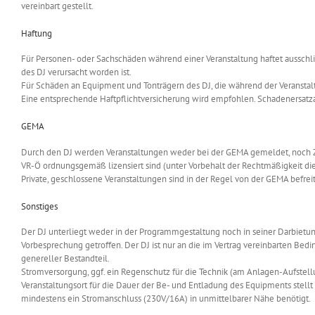
vereinbart gestellt.
Haftung
Für Personen- oder Sachschäden während einer Veranstaltung haftet ausschlie
des DJ verursacht worden ist.
Für Schäden an Equipment und Tonträgern des DJ, die während der Veranstaltu
Eine entsprechende Haftpflichtversicherung wird empfohlen. Schadenersatza
GEMA
Durch den DJ werden Veranstaltungen weder bei der GEMA gemeldet, noch Zah
VR-Ö ordnungsgemäß lizensiert sind (unter Vorbehalt der Rechtmäßigkeit diese
Private, geschlossene Veranstaltungen sind in der Regel von der GEMA befreit.
Sonstiges
Der DJ unterliegt weder in der Programmgestaltung noch in seiner Darbietu
Vorbesprechung getroffen. Der DJ ist nur an die im Vertrag vereinbarten 
genereller Bestandteil.
Stromversorgung, ggf. ein Regenschutz für die Technik (am Anlagen-Aufstell
Veranstaltungsort für die Dauer der Be- und Entladung des Equipments stellt d
mindestens ein Stromanschluss (230V/16A) in unmittelbarer Nähe benötigt.