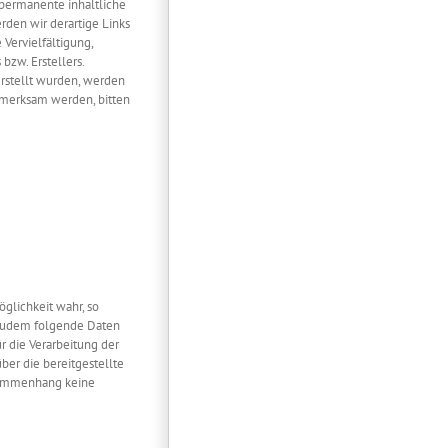
 permanente inhaltliche
rden wir derartige Links
Vervielfältigung,
bzw. Erstellers.
erstellt wurden, werden
ufmerksam werden, bitten
glichkeit wahr, so
 zudem folgende Daten
r die Verarbeitung der
er die bereitgestellte
usammenhang keine