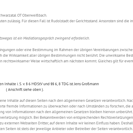
 Schwarzatal OT Oberweißbach.
 zulässig. Für diesen Fall ist Rudolstadt der Gerichtsstand. Ansonsten sind die in
tsweges ist ein Mediationsgespräch zwingend erforderlich.
dingungen oder eine Bestimmung im Rahmen der übrigen Vereinbarungen zwisch
ch die Wirksamkeit aller übrigen Bestimmungen nicht berührt. Die unwirksame Bes
 rechtswirksamer Weise wirtschaftlich am nächsten kommt. Gleiches gilt für eve
en Inhalte i. S. v. § 6 MDStV und §§ 6, 8 TDG ist Jens Großmann
( Anschrift siehe oben ).
gene Inhalte auf diesen Seiten nach den allgemeinen Gesetzen verantwortlich. Nac
icherte fremde Informationen zu überwachen oder nach Umständen zu forschen, die a
zung von Informationen nach den allgemeinen Gesetzen bleiben hiervon unberührt.
chtsverletzung möglich. Bei Bekanntwerden von entsprechenden Rechtsverletzungen
u externen Webseiten Dritter, auf deren Inhalte wir keinen Einfluss haben. Deshal
 Seiten ist stets der jeweilige Anbieter oder Betreiber der Seiten verantwortlich.