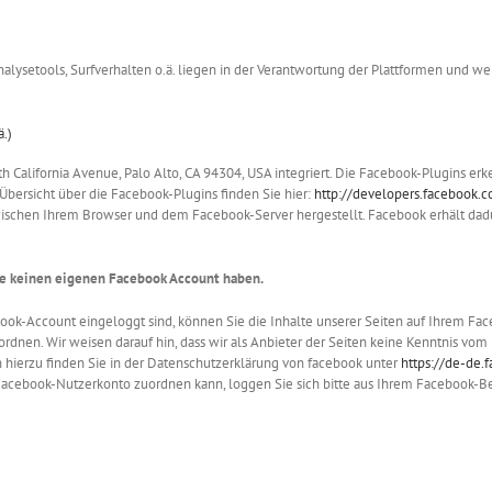
lysetools, Surfverhalten o.ä. liegen in der Verantwortung der Plattformen und we
.)
h California Avenue, Palo Alto, CA 94304, USA integriert. Die Facebook-Plugins e
 Übersicht über die Facebook-Plugins finden Sie hier:
http://developers.facebook.
wischen Ihrem Browser und dem Facebook-Server hergestellt. Facebook erhält dadu
e keinen eigenen Facebook Account haben.
ok-Account eingeloggt sind, können Sie die Inhalte unserer Seiten auf Ihrem Face
en. Wir weisen darauf hin, dass wir als Anbieter der Seiten keine Kenntnis vom 
hierzu finden Sie in der Datenschutzerklärung von facebook unter
https://de-de.
acebook-Nutzerkonto zuordnen kann, loggen Sie sich bitte aus Ihrem Facebook-B