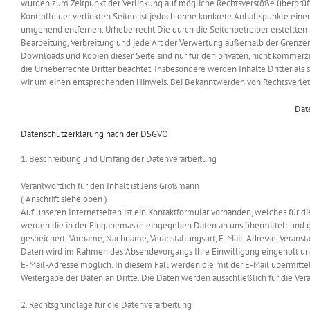
wurden zum Zeitpunkt der Verlinkung auf mögliche Rechtsverstöße überprüft.
Kontrolle der verlinkten Seiten ist jedoch ohne konkrete Anhaltspunkte ein
umgehend entfernen. Urheberrecht Die durch die Seitenbetreiber erstellten 
Bearbeitung, Verbreitung und jede Art der Verwertung außerhalb der Grenzen
Downloads und Kopien dieser Seite sind nur für den privaten, nicht kommerzi
die Urheberrechte Dritter beachtet. Insbesondere werden Inhalte Dritter al
wir um einen entsprechenden Hinweis. Bei Bekanntwerden von Rechtsverlet
Dat
Datenschutzerklärung nach der DSGVO
1. Beschreibung und Umfang der Datenverarbeitung
Verantwortlich für den Inhalt ist Jens Großmann
( Anschrift siehe oben )
Auf unseren Internetseiten ist ein Kontaktformular vorhanden, welches für 
werden die in der Eingabemaske eingegeben Daten an uns übermittelt und g
gespeichert: Vorname, Nachname, Veranstaltungsort, E-Mail-Adresse, Veransta
Daten wird im Rahmen des Absendevorgangs Ihre Einwilligung eingeholt und 
E-Mail-Adresse möglich. In diesem Fall werden die mit der E-Mail übermit
Weitergabe der Daten an Dritte. Die Daten werden ausschließlich für die Ver
2. Rechtsgrundlage für die Datenverarbeitung