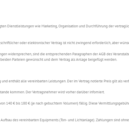
gten Dienstleistungen wie Marketing, Organisation und Durchführung der vertragli
hriftlicher oder elektronischer Vertrag ist nicht zwingend erforderlich, aber wün
ngen widersprechen, sind die entsprechenden Paragraphen der AGB des Veranstalte
n beiden Parteien gewünscht und dem Vertrag als Anlage beigefügt werden.
d enthält alle vereinbarten Leistungen. Der im Vertrag notierte Preis gilt als verb
stande kommen. Der Vertragsnehmer wird vorher darüber infomiert.
von 140 € bis 180 € (je nach gebuchtem Volumen) fällig. Diese Vermittlungsgebühr 
t, Aufbau des vereinbarten Equipments (Ton- und Lichtanlage). Zahlungen sind oh