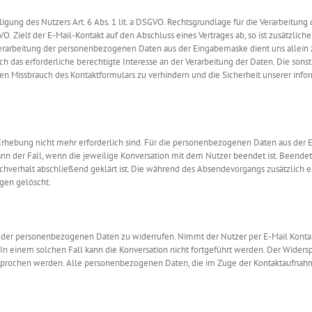
ligung des Nutzers Art. 6 Abs. 1 lit. a DSGVO. Rechtsgrundlage für die Verarbeitung
GVO. Zielt der E-Mail-Kontakt auf den Abschluss eines Vertrages ab, so ist zusätzlich
e Verarbeitung der personenbezogenen Daten aus der Eingabemaske dient uns allein 
h das erforderliche berechtigte Interesse an der Verarbeitung der Daten. Die son
 Missbrauch des Kontaktformulars zu verhindern und die Sicherheit unserer info
r Erhebung nicht mehr erforderlich sind. Für die personenbezogenen Daten aus der
ann der Fall, wenn die jeweilige Konversation mit dem Nutzer beendet ist. Beendet 
chverhalt abschließend geklärt ist. Die während des Absendevorgangs zusätzlich
gen gelöscht.
ng der personenbezogenen Daten zu widerrufen. Nimmt der Nutzer per E-Mail Kontakt
n einem solchen Fall kann die Konversation nicht fortgeführt werden. Der Widers
sprochen werden. Alle personenbezogenen Daten, die im Zuge der Kontaktaufnah