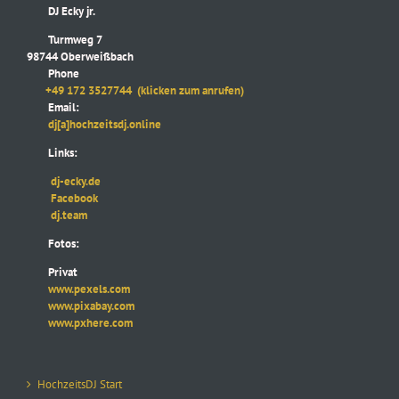
DJ Ecky jr.
Turmweg 7
98744 Oberweißbach
Phone
+49 172 3527744
(klicken zum anrufen)
Email:
dj[a]hochzeitsdj.online
Links:
dj-ecky.de
Facebook
dj.team
Fotos:
Privat
www.pexels.com
www.pixabay.com
www.pxhere.com
HochzeitsDJ Start