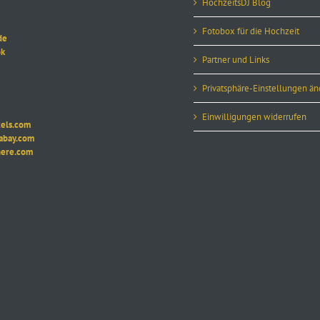
HochzeitsDJ Blog
Fotobox für die Hochzeit
de
k
Partner und Links
Privatsphäre-Einstellungen ä
Einwilligungen widerrufen
ls.com
ay.com
re.com