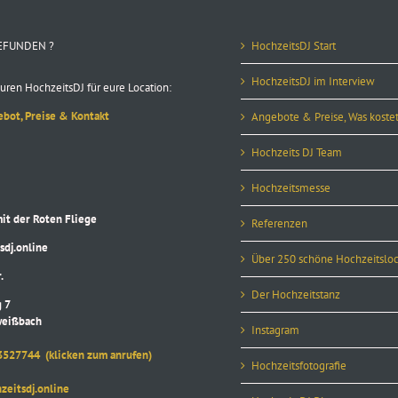
EFUNDEN ?
HochzeitsDJ Start
HochzeitsDJ im Interview
uren HochzeitsDJ für eure Location:
ebot, Preise & Kontakt
Angebote & Preise, Was kostet
Hochzeits DJ Team
Hochzeitsmesse
 der Roten Fliege
Referenzen
j.online
Über 250 schöne Hochzeitsloc
.
Der Hochzeitstanz
 7
eißbach
Instagram
3527744
(klicken zum anrufen)
Hochzeitsfotografie
itsdj.online