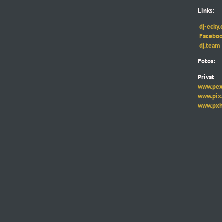
Links:
dj-ecky.
Faceboo
dj.team
Fotos:
Privat
www.pexe
www.pixab
www.pxhe