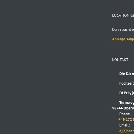
LOCATION G
Dann bucht e
Anfrage, Ang
KONTAKT
Die DJs mit
hochzeitsd
DJ Ecky jr
Turmweg
98744 Oberw
Phone
+49 172 
Email:
dj[a]hochze