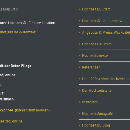
EFUNDEN ?
HochzeitsDJ Start
HochzeitsDJ im Interview
uren HochzeitsDJ für eure Location:
ebot, Preise & Kontakt
Angebote & Preise, Was kostet
Hochzeits DJ Team
Hochzeitsmesse
 der Roten Fliege
Referenzen
j.online
Über 250 schöne Hochzeitsloc
.
Der Hochzeitstanz
 7
eißbach
Instagram
3527744
(klicken zum anrufen)
Hochzeitsfotografie
itsdj.online
HochzeitsDJ Blog