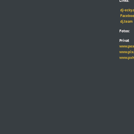
Links:
dj-ecky.
Faceboo
dj.team
Fotos:
Privat
www.pexe
www.pixab
www.pxhe