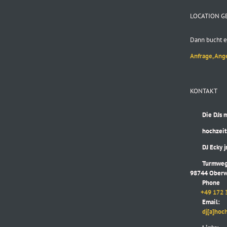
LOCATION G
Dann bucht e
Anfrage, Ang
KONTAKT
Die DJs mit
hochzeitsd
DJ Ecky jr
Turmweg
98744 Oberw
Phone
+49 172 
Email:
dj[a]hochze