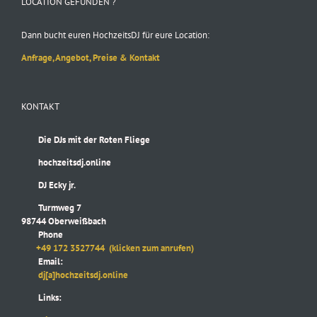
LOCATION GEFUNDEN ?
Dann bucht euren HochzeitsDJ für eure Location:
Anfrage, Angebot, Preise & Kontakt
KONTAKT
Die DJs mit der Roten Fliege
hochzeitsdj.online
DJ Ecky jr.
Turmweg 7
98744 Oberweißbach
Phone
+49 172 3527744
(klicken zum anrufen)
Email:
dj[a]hochzeitsdj.online
Links: