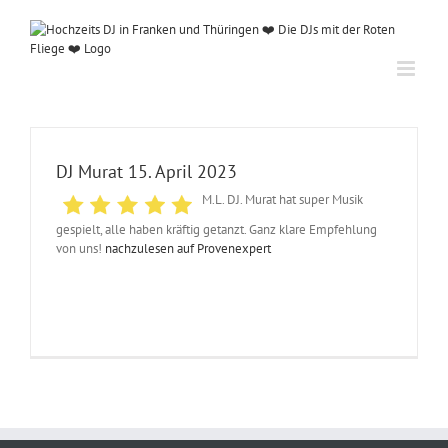
Zum
Inhalt
springen
DJ Murat 15. April 2023
M.L.
DJ. Murat hat super Musik
gespielt, alle haben kräftig getanzt. Ganz klare Empfehlung
von uns!
nachzulesen auf Provenexpert