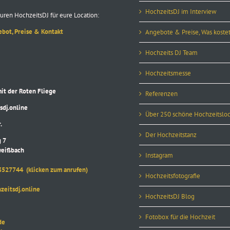
HochzeitsDJ im Interview
uren HochzeitsDJ für eure Location:
ebot, Preise & Kontakt
Angebote & Preise, Was kostet
Hochzeits DJ Team
Hochzeitsmesse
 der Roten Fliege
Referenzen
j.online
Über 250 schöne Hochzeitsloc
.
Der Hochzeitstanz
 7
eißbach
Instagram
3527744
(klicken zum anrufen)
Hochzeitsfotografie
itsdj.online
HochzeitsDJ Blog
Fotobox für die Hochzeit
de