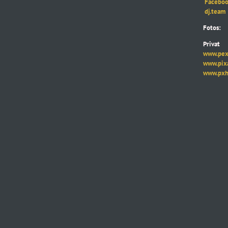
Faceboo
dj.team
Fotos:
Privat
www.pexe
www.pixab
www.pxhe