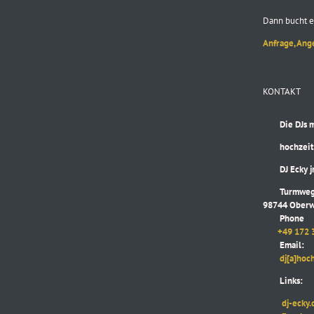
Dann bucht e
Anfrage, Ang
KONTAKT
Die DJs mit
hochzeitsd
DJ Ecky jr
Turmweg
98744 Oberw
Phone
+49 172 
Email:
dj[a]hochze
Links:
dj-ecky.