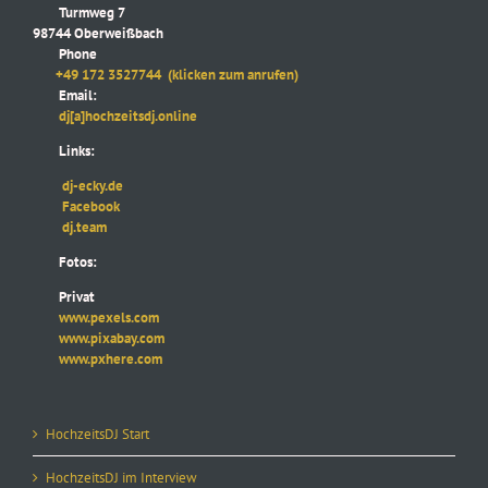
Turmweg 7
98744 Oberweißbach
Phone
+49 172 3527744
(klicken zum anrufen)
Email:
dj[a]hochzeitsdj.online
Links:
dj-ecky.de
Facebook
dj.team
Fotos:
Privat
www.pexels.com
www.pixabay.com
www.pxhere.com
HochzeitsDJ Start
HochzeitsDJ im Interview