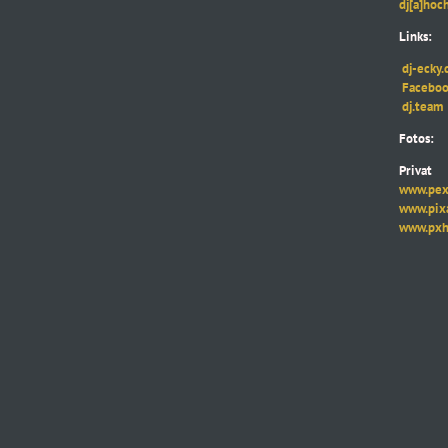
dj[a]hochze
Links:
dj-ecky.
Faceboo
dj.team
Fotos:
Privat
www.pexe
www.pixab
www.pxhe