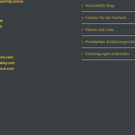
itsdj.online
HochzeitsDJ Blog
Fotobox für die Hochzeit
de
k
Partner und Links
Privatsphäre-Einstellungen ä
Einwilligungen widerrufen
ls.com
ay.com
re.com