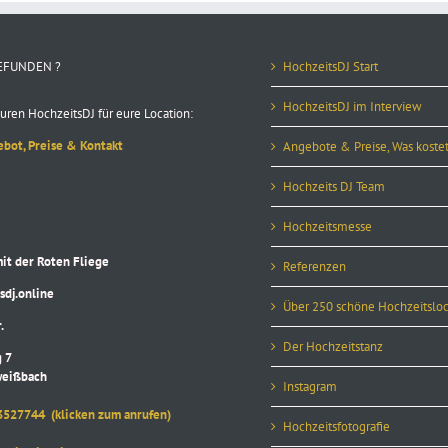
EFUNDEN ?
HochzeitsDJ Start
HochzeitsDJ im Interview
uren HochzeitsDJ für eure Location:
ebot, Preise & Kontakt
Angebote & Preise, Was kostet
Hochzeits DJ Team
Hochzeitsmesse
 der Roten Fliege
Referenzen
j.online
Über 250 schöne Hochzeitsloc
.
Der Hochzeitstanz
 7
eißbach
Instagram
3527744
(klicken zum anrufen)
Hochzeitsfotografie