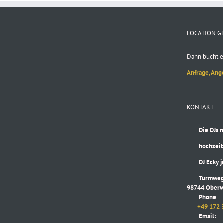
LOCATION G
Dann bucht e
Anfrage, Ang
KONTAKT
Die DJs mit
hochzeitsd
DJ Ecky jr
Turmweg
98744 Oberw
Phone
+49 172 
Email: